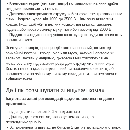
- Клейовий екран (липкий папір)
потрапляючи на який дрібні
шкідники прилипають і гинуть.
- Джерело електричного струму
забезпечує електроживленням
сітку. Напруга буває від 1000 до 3500 В. Чим воно вище тим
краще. Іноді щоб убити велику комаху, наприклад, шершня,
ґедзіва або просто велику муху, потрібен розряд від 2000 В.
- Піддон
знаходиться під усією конструкцією, туди потрапляють
залишки комах.
Знищувач комарів, принцип дії якого заснований, на методі
звичайної пастки – комар, моль чи муха, залучені світлом чи
запахом, летять у напрямку джерела і наштовхуються на
металеву сітку під високим розрядом струму чи липкий екран.
Комаха гине, падає в піддон, який ви періодично чистите, або
залишається на змінному липкому вкладиші, які ви періодично
змінюватимете
Де і як розміщувати знищувач комах
Існують загальні рекомендації щодо встановлення даних
пристроїв.
- підвішувати на висоті 2-3 м над землею.
- Далі від джерел світла, якщо це неможливо, то
перпендикулярно їм.
- Встановлювати прилад не ближче 2 метрів до вхідного отвору,