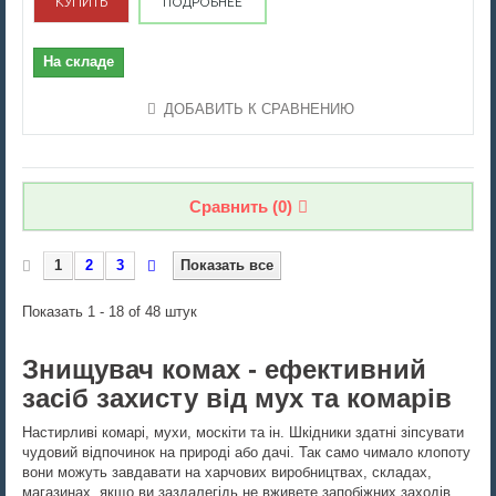
КУПИТЬ
ПОДРОБНЕЕ
На складе
ДОБАВИТЬ К СРАВНЕНИЮ
Сравнить (
0
)
1
2
3
Показать все
Показать 1 - 18 of 48 штук
Знищувач комах - ефективний
засіб захисту від мух та комарів
Настирливі комарі, мухи, москіти та ін. Шкідники здатні зіпсувати
чудовий відпочинок на природі або дачі. Так само чимало клопоту
вони можуть завдавати на харчових виробництвах, складах,
магазинах, якщо ви заздалегідь не вживете запобіжних заходів.