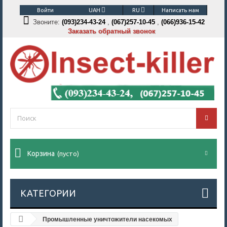
Войти
UAH
RU
Написать нам
Звоните:
(093)234-43-24
,
(067)257-10-45
,
(066)936-15-42
Заказать обратный звонок
Корзина
(пусто)
КАТЕГОРИИ
Промышленные уничтожители насекомых