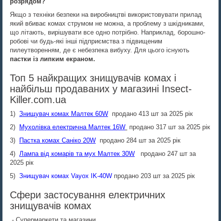
розрядом?
Якщо з техніки безпеки на виробництві використовувати прилад
який вбиває комах струмом не можна, а проблему з шкідниками,
що літають, вирішувати все одно потрібно. Наприклад, борошно-
робові чи будь-які інші підприємства з підвищеним
пилеутворенням, де є небезпека вибуху. Для цього існують
пастки із липким екраном.
Топ 5 найкращих знищувачів комах і
найбільш продаваних у магазині Insect-
Killer.com.ua
1)
Знищувач комах Малтек 60W
продано 413 шт за 2025 рік
2)
Мухолівка електрична Малтек 16W
продано 317 шт за 2025 рік
3)
Пастка комах Саніко 20W
продано 284 шт за 2025 рік
4)
Лампа від комарів та мух Малтек 30W
продано 247 шт за
2025 рік
5)
Знищувач комах Vayox IK-40W
продано 203 шт за 2025 рік
Сфери застосування електричних
знищувачів комах
- Супермаркети та магазини.