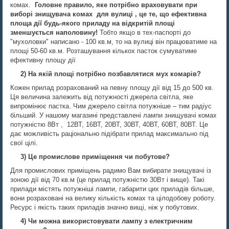
комах.
Головне правило, яке потрібно враховувати при
виборі знищувача комах
для вулиці
, це те, що ефективна
площа дії будь-якого приладу на відкритій площі
зменшується наполовину!
Тобто якщо в тех-паспорті до
"мухоловки" написано - 100 кв.м, то на вулиці він працюватиме на
площі 50-60 кв.м. Розташування кількох пасток сумуватиме
ефективну площу дії
2)
На якій площі потрібно позбавлятися мух комарів?
Кожен прилад розрахований на певну площу дії від 15 до 500 кв.
Ця величина залежить від потужності джерела світла, яке
випромінює пастка. Чим джерело світла потужніше – тим радіус
більший. У нашому магазині представлені лампи знищувачі комах
потужністю
8Вт
,
12ВТ, 16ВТ, 20ВТ, 30ВТ, 40ВТ, 60ВТ, 80ВТ. Це
дає можливість раціонально підібрати прилад максимально під
свої цілі.
3) Це промислове приміщення чи побутове?
Для промислових приміщень радимо Вам вибирати знищувачі із
зоною дії від 70 кв.м (це прилад потужністю 30Вт і вище). Такі
прилади містять потужніші лампи, габарити цих приладів більше,
вони розраховані на велику кількість комах та цілодобову роботу.
Ресурс і якість таких приладів значно вищі, ніж у побутових.
4) Чи можна використовувати лампу з електричним