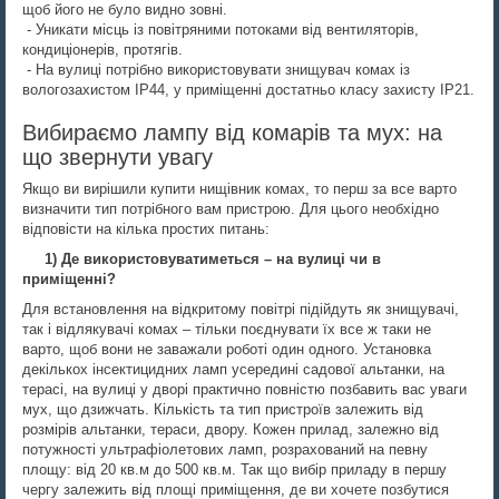
щоб його не було видно зовні.
- Уникати місць із повітряними потоками від вентиляторів,
кондиціонерів, протягів.
- На вулиці потрібно використовувати знищувач комах із
вологозахистом IP44, у приміщенні достатньо класу захисту IP21.
Вибираємо лампу від комарів та мух: на
що звернути увагу
Якщо ви вирішили купити нищівник комах, то перш за все варто
визначити тип потрібного вам пристрою. Для цього необхідно
відповісти на кілька простих питань:
1) Де використовуватиметься – на вулиці чи в
приміщенні?
Для встановлення на відкритому повітрі підійдуть як знищувачі,
так і відлякувачі комах – тільки поєднувати їх все ж таки не
варто, щоб вони не заважали роботі один одного. Установка
декількох інсектицидних ламп усередині садової альтанки, на
терасі, на вулиці у дворі практично повністю позбавить вас уваги
мух, що дзижчать. Кількість та тип пристроїв залежить від
розмірів альтанки, тераси, двору. Кожен прилад, залежно від
потужності ультрафіолетових ламп, розрахований на певну
площу: від 20 кв.м до 500 кв.м. Так що вибір приладу в першу
чергу залежить від площі приміщення, де ви хочете позбутися