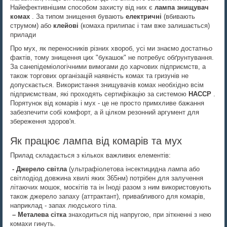
Найефективнішим способом захисту від них є
лампа знищувач
комах
. За типом знищення бувають
електричні
(вбивають
струмом) або
клейові
(комаха прилипає і там вже залишається)
прилади
Про мух, як переносників різних хвороб, усі ми знаємо достатньо
фактів, тому знищення цих "букашок" не потребує обґрунтування.
За санепідеміологічними вимогами до харчових підприємств, а
також торгових організацій наявність комах та гризунів не
допускається. Використання знищувачів комах необхідно всім
підприємствам, які проходять сертифікацію за системою
HACCP
.
Порятунок від комарів і мух - це не просто примхливе бажання
забезпечити собі комфорт, а й цілком резонний аргумент для
збереження здоров'я.
Як працює лампа від комарів та мух
Прилад складається з кількох важливих елементів:
- Джерело світла
(ультрафіолетова інсектицидна лампа або
світлодіод довжина хвилі яких 365нм) потрібен для залучення
літаючих мошок, москітів та ін Іноді разом з ним використовують
також джерело запаху (аттрактант), привабливого для комарів,
наприклад - запах людського тіла.
– Металева сітка
знаходиться під напругою, при зіткненні з нею
комахи гинуть.