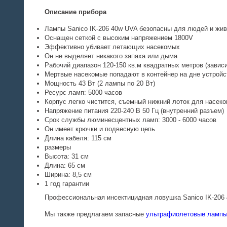
Описание прибора
Лампы Sanico IK-206 40w UVA безопасны для людей и жи
Оснащен сеткой с высоким напряжением 1800V
Эффективно убивает летающих насекомых
Он не выделяет никакого запаха или дыма
Рабочий диапазон 120-150 кв.м квадратных метров (завис
Мертвые насекомые попадают в контейнер на дне устройс
Мощность 43 Вт (2 лампы по 20 Вт)
Ресурс ламп: 5000 часов
Корпус легко чистится, съемный нижний лоток для насек
Напряжение питания 220-240 В 50 Гц (внутренний разъем)
Срок службы люминесцентных ламп: 3000 - 6000 часов
Он имеет крючки и подвесную цепь
Длина кабеля: 115 см
размеры
Высота: 31 см
Длина: 65 см
Ширина: 8,5 см
1 год гарантии
Профессиональная инсектицидная ловушка Sanico IK-206 
Мы также предлагаем запасные
ультрафиолетовые лампы