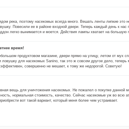
ядом река, поэтому насекомых всегда много. Вешать ленты липкие это не
вушку. Повесили ее в районе входной двери. Теперь каждый день к нас 
ддон легко вынимается и моется. Действия лампы хватает на большую 
етнее время!
большом продуктовом магазине, двери прямо на улицу, летом от мух спас
 ловушку для насекомых Sanino, так это ж совсем другое дело, теперь 
 эффективен, совершенно не мешает, к тому же недорогой. Советую!
вная вещь для уничтожения насекомых. Не пожалел о покупке данной м
ность, нормальная стоимость, качество. Сейчас насекомые уж во всю ат
риобрести вот такой вариант, который меня более чем устраивает.