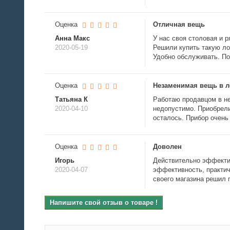
Оценка
Отличная вещь
Анна Макс
У нас своя столовая и р
2020-05-19
Решили купить такую ло
Удобно обслуживать. По
Оценка
Незаменимая вещь в л
Татьяна К
Работаю продавцом в не
2020-04-10
недопустимо. Приобрели
осталось. Прибор очень
Оценка
Доволен
Игорь
Действительно эффекти
2020-04-07
эффективность, практич
своего магазина решил п
Напишите свой отзыв о товаре !