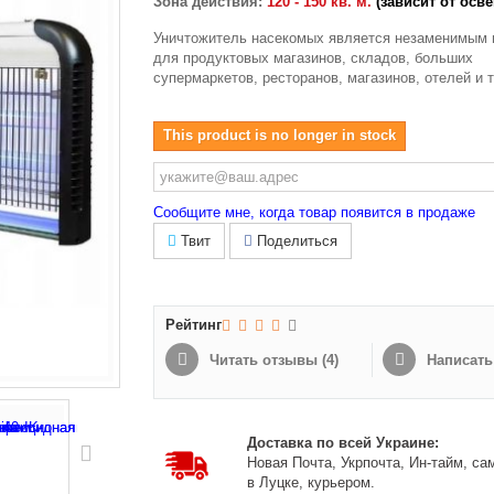
Зона действия:
120 - 150 кв. м.
(зависит от осв
Уничтожитель насекомых является незаменимым 
для продуктовых магазинов, складов, больших
супермаркетов, ресторанов, магазинов, отелей и т
This product is no longer in stock
Сообщите мне, когда товар появится в продаже
Твит
Поделиться
Рейтинг
Читать отзывы (
4
)
Написать
Доставка по всей Украине:
Новая Почта, Укрпочта, Ин-тайм, са
в Луцке, курьером.