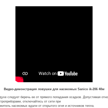
Видео-демонстрация ловушки для насекомых Sanico ik-206 40w
духе следует беречь ее от прямого попадания осадков. Допустимая отн
ктроприборами, отключайтесь от сети при
житель насекомых вдали от открытого огня и источников тепла.