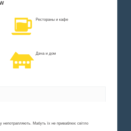
0W
Рестораны и кафе
Дача и дом
тку непотрапляють. Мабуть їх не приваблює світло