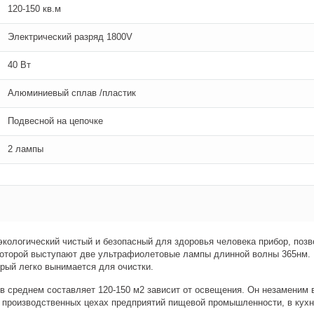
120-150 кв.м
Электрический разряд 1800V
40 Вт
Алюминиевый сплав /пластик
Подвесной на цепочке
2 лампы
 экологический чистый и безопасный для здоровья человека прибор, по
 которой выступают две ультрафиолетовые лампы длинной волны 365нм. Н
рый легко вынимается для очистки.
 среднем составляет 120-150 м2 зависит от освещения. Он незаменим в
в производственных цехах предприятий пищевой промышленности, в кухн