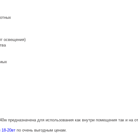
вотных
ит освещения)
тва
омых
40w предназначена для использования как внутри помещения так и на 
 18-20вт
по очень выгодным ценам.