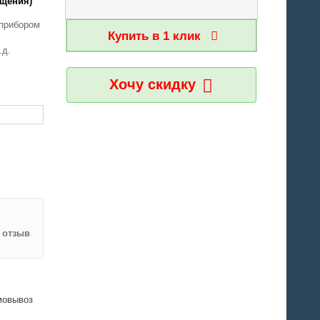
ещения)
прибором
Купить в 1 клик
.д.
Хочу скидку
 отзыв
мовывоз