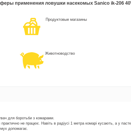
феры применения ловушки насекомых Sanico ik-206 4
Продуктовые магазины
Животноводство
вач для боротьби з комарами.
н практично не працює. Навіть в радіусі 1 метра комарі кусають, а у пас
, мух допомагає.