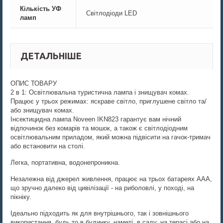
Кількість УФ
Світлодіоди LED
ламп
ДЕТАЛЬНІШЕ
ОПИС ТОВАРУ
2 в 1: Освітлювальна туристична лампа і знищувач комах.
Працює у трьох режимах: яскраве світло, приглушене світло та/
або знищувач комах.
Інсектицидна лампа Noveen IKN823 гарантує вам нічний
відпочинок без комарів та мошок, а також є світлодіодним
освітлювальним приладом, який можна підвісити на гачок-тримач
або встановити на столі.
Легка, портативна, водонепроникна.
Незалежна від джерел живлення, працює на трьох батареях ААА,
що зручно далеко від цивілізації - на риболовлі, у поході, на
пікніку.
Ідеально підходить як для внутрішнього, так і зовнішнього
використання, будь то в будинку, наметі, в саду, на терасі або на