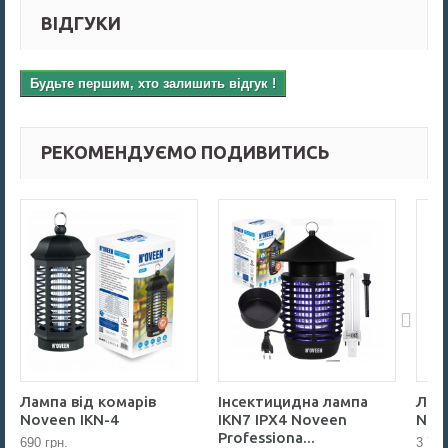
ВІДГУКИ
Будьте першим, хто залишить відгук !
РЕКОМЕНДУЄМО ПОДИВИТИСЬ
Лампа від комарів
Інсектицидна лампа
Ламп
Noveen IKN-4
IKN7 IPX4 Noveen
Nov
Professiona...
690 грн.
3 700