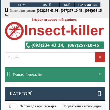
Увійти
UAH
UK
Написати нам
Зателефонувати:
(093)234-43-24
,
(067)257-10-45
,
(066)936-15-
42
Замовити зворотній дзвінок
Кошик:
(порожній)
КАТЕГОРІЇ
Пастки для мух і комарів
Портативна світлодіодна