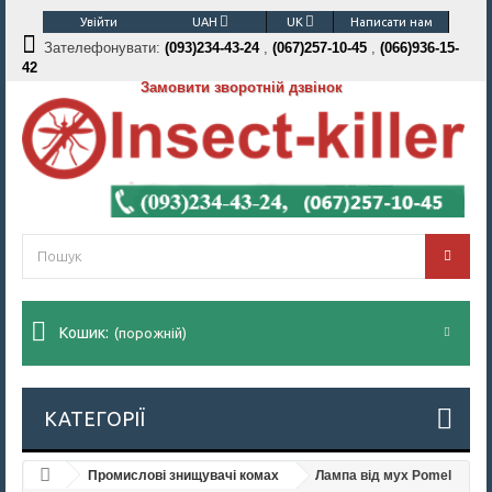
Увійти
UAH
UK
Написати нам
Зателефонувати:
(093)234-43-24
,
(067)257-10-45
,
(066)936-15-
42
Замовити зворотній дзвінок
Кошик:
(порожній)
КАТЕГОРІЇ
Промислові знищувачі комах
Лампа від мух Pomel