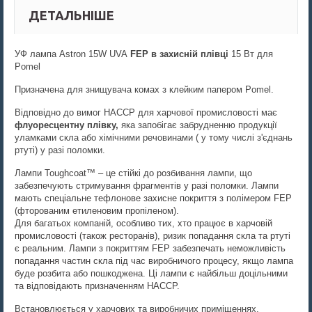
ДЕТАЛЬНІШЕ
УФ лампа Astron 15W UVA
FEP в захисній плівці
15 Вт для
Pomel
Призначена для знищувача комах з клейким папером Pomel.
Відповідно до вимог HACCP для харчової промисловості має
флуоресцентну плівку,
яка запобігає забрудненню продукції
уламками скла або хімічними речовинами ( у тому числі з'єднань
ртуті) у разі поломки.
Лампи Toughcoat™ – це стійкі до розбивання лампи, що
забезпечують стримування фрагментів у разі поломки. Лампи
мають спеціальне тефлонове захисне покриття з полімером FEP
(фторованим етиленовим пропіленом).
Для багатьох компаній, особливо тих, хто працює в харчовій
промисловості (також pecторанів), ризик попадання скла та ртуті
є реальним. Лампи з покриттям FEP забезпечать неможливість
попадання частин скла під час виробничого процесу, якщо лампа
буде розбита або пошкоджена. Ці лампи є найбільш доцільними
та відповідають призначенням HACCP.
Встановлюється у харчових та виробничих приміщеннях,