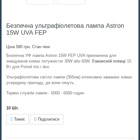
Безпечна ультрафіолетова лампа Astron
15W UVA FEP
Ціна
580 грн.
Стан
new
Безпечна УФ лампа Astron 15W FEP UVA
призначена для
знищувачів комах потужністю 30W або 60W. В
захисній плівці
15
Вт для Pomel trio i duo
Ультрафіолетове світло лампи (365нм) інтенсивно заманює комах
усередину приладу, де вони гинуть.
Термін служби лампи - 5000 - 6000 годин
10
Шт.
Tweet
Поділитися