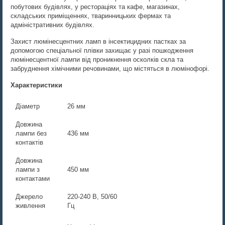
побутових будівлях, у рестораціях та кафе, магазинах,
складських приміщеннях, тваринницьких фермах та
адміністративних будівлях.
Захист люмінесцентних ламп в інсектицидних пастках за
допомогою спеціальної плівки захищає у разі пошкодження
люмінесцентної лампи від проникнення осколків скла та
забруднення хімічними речовинами, що містяться в люмінофорі.
Характеристики
Діаметр
26 мм
Довжина
лампи без
436 мм
контактів
Довжина
лампи з
450 мм
контактами
Джерело
220-240 В, 50/60
живлення
Гц