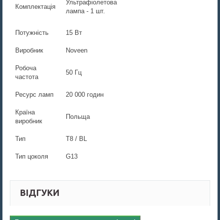
Ультрафіолетова
Комплектація
лампа - 1 шт.
Потужність
15 Вт
Виробник
Noveen
Робоча
50 Гц
частота
Ресурс ламп
20 000 годин
Країна
Польща
виробник
Тип
Т8 / BL
Тип цоколя
G13
ВІДГУКИ