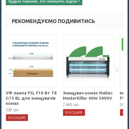
Будьте першим, хто залишить відгук !
РЕКОМЕНДУЄМО ПОДИВИТИСЬ
УФ лампа FSL F10 Вт T8
Знищувач комах Maltec
Інс
G13 BL для знищувачів
MasterKiller 40W 3800V
FSL
комах
2 660 грн.
240 г
230 грн.
В КОШИК
В 
В КОШИК