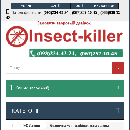
Увійти
UAH
UK
Написати нам
Зателефонувати:
(093)234-43-24
,
(067)257-10-45
,
(066)936-15-
42
Замовити зворотній дзвінок
Кошик:
(порожній)
КАТЕГОРІЇ
УФ Лампи
Безпечна ультрафіолетова лампа